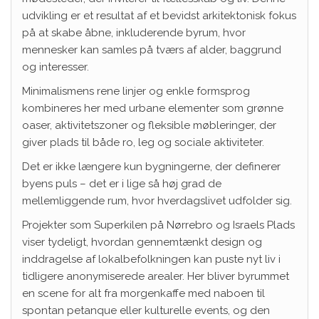
udvikling er et resultat af et bevidst arkitektonisk fokus
på at skabe åbne, inkluderende byrum, hvor
mennesker kan samles på tværs af alder, baggrund
og interesser.
Minimalismens rene linjer og enkle formsprog
kombineres her med urbane elementer som grønne
oaser, aktivitetszoner og fleksible møbleringer, der
giver plads til både ro, leg og sociale aktiviteter.
Det er ikke længere kun bygningerne, der definerer
byens puls – det er i lige så høj grad de
mellemliggende rum, hvor hverdagslivet udfolder sig.
Projekter som Superkilen på Nørrebro og Israels Plads
viser tydeligt, hvordan gennemtænkt design og
inddragelse af lokalbefolkningen kan puste nyt liv i
tidligere anonymiserede arealer. Her bliver byrummet
en scene for alt fra morgenkaffe med naboen til
spontan petanque eller kulturelle events, og den