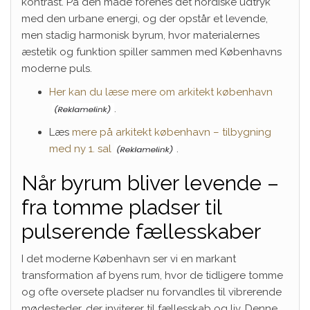
kontrast. På den måde forenes det nordiske udtryk
med den urbane energi, og der opstår et levende,
men stadig harmonisk byrum, hvor materialernes
æstetik og funktion spiller sammen med Københavns
moderne puls.
Her kan du læse mere om arkitekt københavn
.
Læs
mere på arkitekt københavn – tilbygning
med ny 1. sal
.
Når byrum bliver levende –
fra tomme pladser til
pulserende fællesskaber
I det moderne København ser vi en markant
transformation af byens rum, hvor de tidligere tomme
og ofte oversete pladser nu forvandles til vibrerende
mødesteder, der inviterer til fællesskab og liv. Denne