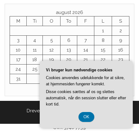
august 2026
M
Ti
O
To
F
L
S
1
2
3
4
5
6
7
8
9
10
11
12
13
14
15
16
17
18
19
20
21
22
23
24
25
26
27
28
29
30
Vi bruger kun nødvendige cookies
Cookies anvendes udelukkende for at sikre,
31
at hjemmesiden fungerer korrekt.
« jul
Disse cookies sættes af os og slettes
automatisk, når din session slutter eller efter
kort tid.
Drevet af
WordPress
|
Tema:
Head Blog
OK
CVR 3740 7739