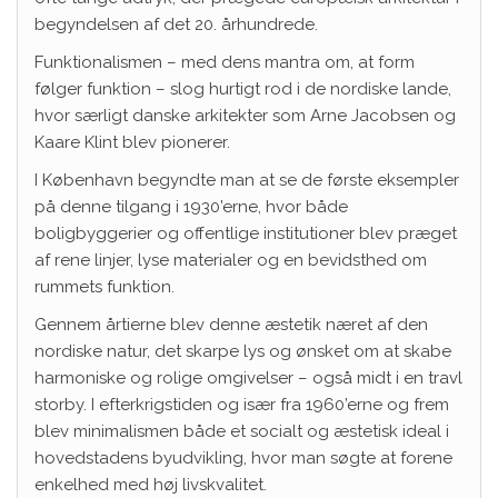
begyndelsen af det 20. århundrede.
Funktionalismen – med dens mantra om, at form
følger funktion – slog hurtigt rod i de nordiske lande,
hvor særligt danske arkitekter som Arne Jacobsen og
Kaare Klint blev pionerer.
I København begyndte man at se de første eksempler
på denne tilgang i 1930’erne, hvor både
boligbyggerier og offentlige institutioner blev præget
af rene linjer, lyse materialer og en bevidsthed om
rummets funktion.
Gennem årtierne blev denne æstetik næret af den
nordiske natur, det skarpe lys og ønsket om at skabe
harmoniske og rolige omgivelser – også midt i en travl
storby. I efterkrigstiden og især fra 1960’erne og frem
blev minimalismen både et socialt og æstetisk ideal i
hovedstadens byudvikling, hvor man søgte at forene
enkelhed med høj livskvalitet.