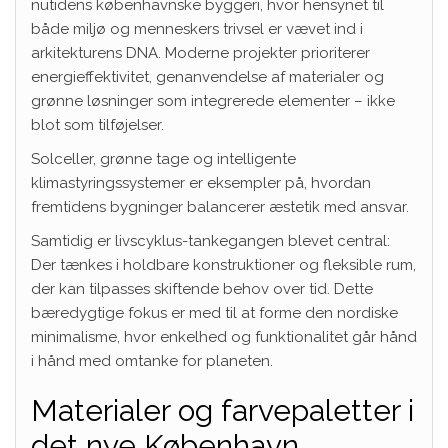
nutidens københavnske byggeri, hvor hensynet til
både miljø og menneskers trivsel er vævet ind i
arkitekturens DNA. Moderne projekter prioriterer
energieffektivitet, genanvendelse af materialer og
grønne løsninger som integrerede elementer – ikke
blot som tilføjelser.
Solceller, grønne tage og intelligente
klimastyringssystemer er eksempler på, hvordan
fremtidens bygninger balancerer æstetik med ansvar.
Samtidig er livscyklus-tankegangen blevet central:
Der tænkes i holdbare konstruktioner og fleksible rum,
der kan tilpasses skiftende behov over tid. Dette
bæredygtige fokus er med til at forme den nordiske
minimalisme, hvor enkelhed og funktionalitet går hånd
i hånd med omtanke for planeten.
Materialer og farvepaletter i
det nye København