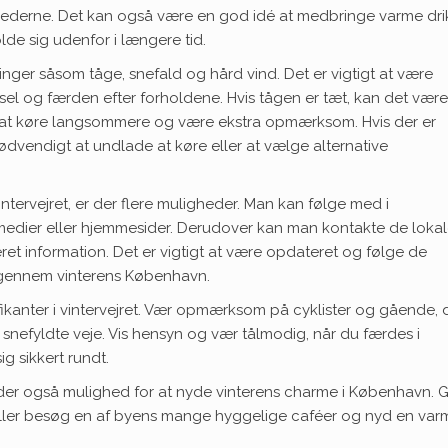
nederne. Det kan også være en god idé at medbringe varme dri
lde sig udenfor i længere tid.
nger såsom tåge, snefald og hård vind. Det er vigtigt at være
el og færden efter forholdene. Hvis tågen er tæt, kan det være
t at køre langsommere og være ekstra opmærksom. Hvis der er
nødvendigt at undlade at køre eller at vælge alternative
intervejret, er der flere muligheder. Man kan følge med i
e medier eller hjemmesider. Derudover kan man kontakte de loka
et information. Det er vigtigt at være opdateret og følge de
ur gennem vinterens København.
afikanter i vintervejret. Vær opmærksom på cyklister og gående, 
snefyldte veje. Vis hensyn og vær tålmodig, når du færdes i
g sikkert rundt.
 der også mulighed for at nyde vinterens charme i København. 
ller besøg en af byens mange hyggelige caféer og nyd en varm