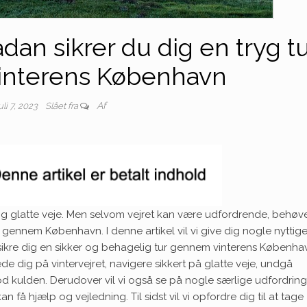
Sådan sikrer du dig en tryg t
nterens København
Af
uli 7, 2023
Slået fra
 og glatte veje. Men selvom vejret kan være udfordrende, behøv
r gennem København. I denne artikel vil vi give dig nogle nyttige
g sikre dig en sikker og behagelig tur gennem vinterens Københav
e dig på vintervejret, navigere sikkert på glatte veje, undgå
 kulden. Derudover vil vi også se på nogle særlige udfordring
 få hjælp og vejledning. Til sidst vil vi opfordre dig til at tage