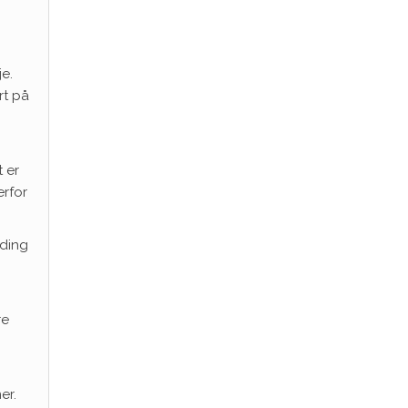
e.
rt på
 er
erfor
nding
re
er.