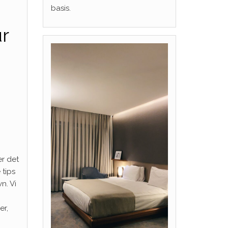
basis.
ur
er det
 tips
n. Vi
er,