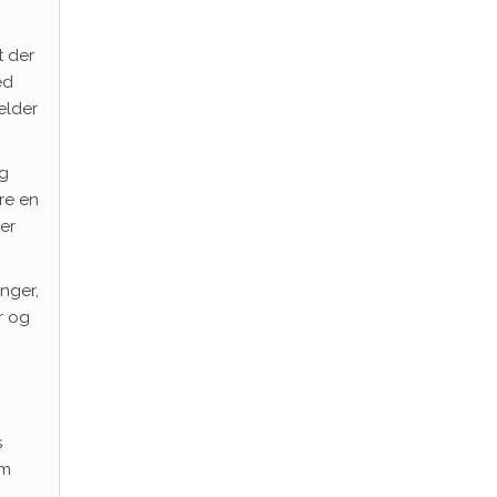
t der
ed
ælder
og
re en
er
nger,
r og
s
em