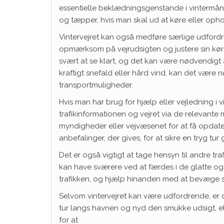
essentielle beklædningsgenstande i vintermå
og tæpper, hvis man skal ud at køre eller opho
Vintervejret kan også medføre særlige udfordri
opmærksom på vejrudsigten og justere sin kørs
svært at se klart, og det kan være nødvendig
kraftigt snefald eller hård vind, kan det være 
transportmuligheder.
Hvis man har brug for hjælp eller vejledning i v
trafikinformationen og vejret via de relevant
myndigheder eller vejvæsenet for at få opdater
anbefalinger, der gives, for at sikre en tryg t
Det er også vigtigt at tage hensyn til andre tr
kan have sværere ved at færdes i de glatte og 
trafikken, og hjælp hinanden med at bevæge si
Selvom vintervejret kan være udfordrende, er
tur langs havnen og nyd den smukke udsigt, e
for at