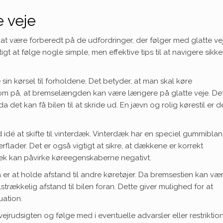
e veje
at være forberedt på de udfordringer, der følger med glatte vej
igt at følge nogle simple, men effektive tips til at navigere sikke
sin kørsel til forholdene. Det betyder, at man skal køre
på, at bremselængden kan være længere på glatte veje. Det
det kan få bilen til at skride ud. En jævn og rolig kørestil er d
idé at skifte til vinterdæk. Vinterdæk har en speciel gummibla
flader. Det er også vigtigt at sikre, at dækkene er korrekt
 kan påvirke køreegenskaberne negativt.
r at holde afstand til andre køretøjer. Da bremsestien kan væ
lstrækkelig afstand til bilen foran. Dette giver mulighed for at
uation.
jrudsigten og følge med i eventuelle advarsler eller restriktion