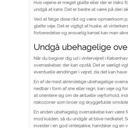
Hvis vejene er meget glatte eller der er risiko 
undgå at køre. Det er bedre at være på den si
Ved at følge disse råd og være opmærksom på
glatte veje. Det er vigtigt at huske, at vint
forberedelse og ansvarlig kørsel kan man sikr
Undgå ubehagelige over
Når du begiver dig ud i vintervejret i Københa
overraskelser, der kan opstå. Det er særligt 
eventuelle ændringer i vejret, da det kan have
En af de mest almindelige ubehagelige overras
nedbør i form af sne eller regn, kan veje og fo
at orientere sig om de aktuelle vejrforhold, 
risikozoner som broer og skyggefulde område
En anden ubehagelig overraskelse kan være fal
mod kulden, så du undgår at blive nedkølet. 
invester i en god vinterjakke, handsker og en 