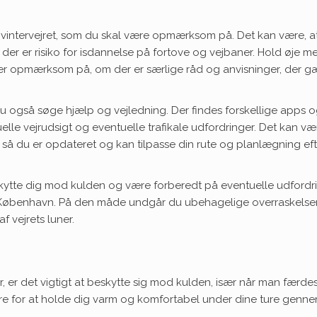
i vintervejret, som du skal være opmærksom på. Det kan være, a
 der er risiko for isdannelse på fortove og vejbaner. Hold øje m
ær opmærksom på, om der er særlige råd og anvisninger, der g
u også søge hjælp og vejledning. Der findes forskellige apps 
lle vejrudsigt og eventuelle trafikale udfordringer. Det kan væ
så du er opdateret og kan tilpasse din rute og planlægning eft
ytte dig mod kulden og være forberedt på eventuelle udfordri
ns København. På den måde undgår du ubehagelige overraskelse
 vejrets luner.
r, er det vigtigt at beskytte sig mod kulden, især når man færde
gøre for at holde dig varm og komfortabel under dine ture genn