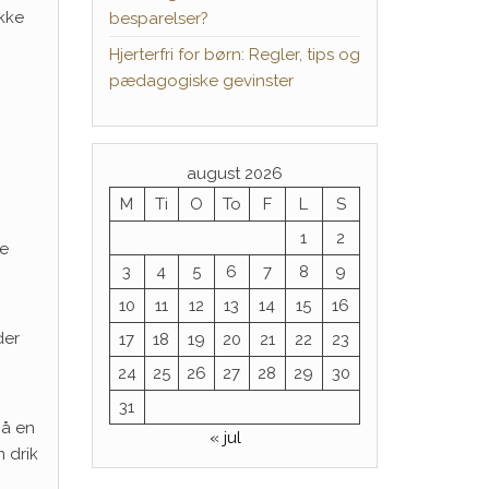
kke
besparelser?
Hjerterfri for børn: Regler, tips og
pædagogiske gevinster
august 2026
M
Ti
O
To
F
L
S
1
2
le
3
4
5
6
7
8
9
10
11
12
13
14
15
16
der
17
18
19
20
21
22
23
24
25
26
27
28
29
30
31
Gå en
« jul
 drik