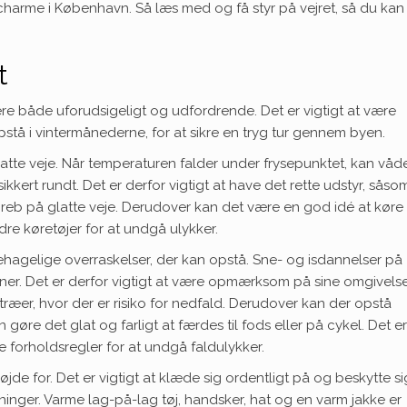
 charme i København. Så læs med og få styr på vejret, så du ka
t
e både uforudsigeligt og udfordrende. Det er vigtigt at være
pstå i vintermånederne, for at sikre en tryg tur gennem byen.
 glatte veje. Når temperaturen falder under frysepunktet, kan våd
 sikkert rundt. Det er derfor vigtigt at have det rette udstyr, såso
greb på glatte veje. Derudover kan det være en god idé at køre
e køretøjer for at undgå ulykker.
ehagelige overraskelser, der kan opstå. Sne- og isdannelser på
oner. Det er derfor vigtigt at være opmærksom på sine omgivels
æer, hvor der er risiko for nedfald. Derudover kan der opstå
 gøre det glat og farligt at færdes til fods eller på cykel. Det er
 forholdsregler for at undgå faldulykker.
jde for. Det er vigtigt at klæde sig ordentligt på og beskytte si
inger. Varme lag-på-lag tøj, handsker, hat og en varm jakke er