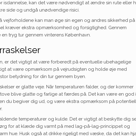
for isdannelse, kan det være nødvendigt at ændre sin rute eller h
kre side og undgå unødvendige risici.
 vejforholdene kan man øge sin egen og andres sikkerhed på
erkørsel kræver ekstra opmærksomhed og forsigtighed. Gennem
e en tryg tur gennem vinterens København.
raskelser
vn, er det vigtigt at være forberedt på eventuelle ubehagelige
vigtigt at være opmærksom på vejrudsigten og holde øje med
 stor betydning for din tur gennem byen.
kelser er glatte veje. Når temperaturen falder, og der kommer
rtove blive glatte og farlige at færdes på. Det kan være en god 
inden du begiver dig ud, og være ekstra opmærksom på potentiel
r.
dende temperaturer og kulde. Det er vigtigt at beskytte dig se
Sørg for at klæde dig varmt på med lag-på-lag-princippet og
varm hue. Husk også at drikke rigeligt med væske, da det kan h