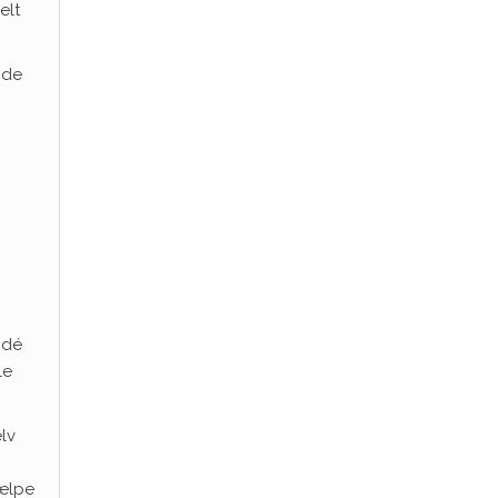
elt
 de
idé
le
lv
jælpe