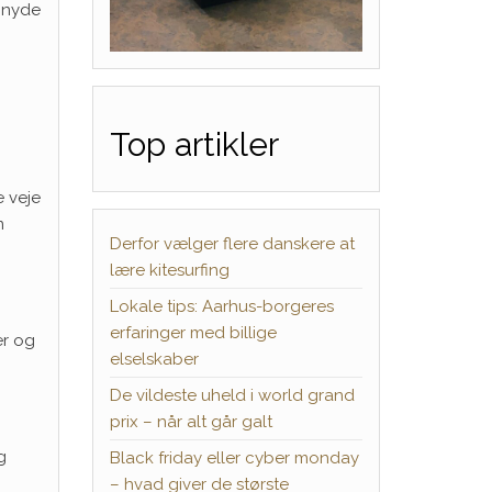
n nyde
Top artikler
e veje
m
Derfor vælger flere danskere at
lære kitesurfing
Lokale tips: Aarhus-borgeres
erfaringer med billige
er og
elselskaber
De vildeste uheld i world grand
prix – når alt går galt
g
Black friday eller cyber monday
– hvad giver de største