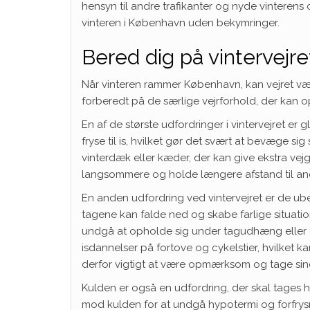
hensyn til andre trafikanter og nyde vinterens
vinteren i København uden bekymringer.
Bered dig på vintervejre
Når vinteren rammer København, kan vejret vær
forberedt på de særlige vejrforhold, der kan o
En af de største udfordringer i vintervejret er
fryse til is, hvilket gør det svært at bevæge sig
vinterdæk eller kæder, der kan give ekstra vej
langsommere og holde længere afstand til andr
En anden udfordring ved vintervejret er de ub
tagene kan falde ned og skabe farlige situati
undgå at opholde sig under tagudhæng eller tr
isdannelser på fortove og cykelstier, hvilket kan
derfor vigtigt at være opmærksom og tage sine
Kulden er også en udfordring, der skal tages hø
mod kulden for at undgå hypotermi og forfrysn