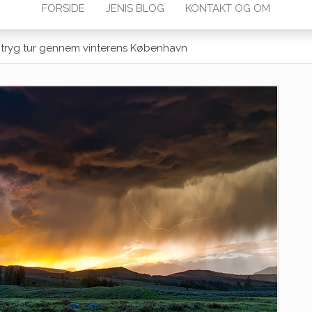
FORSIDE
JENIS BLOG
KONTAKT OG OM
en tryg tur gennem vinterens København