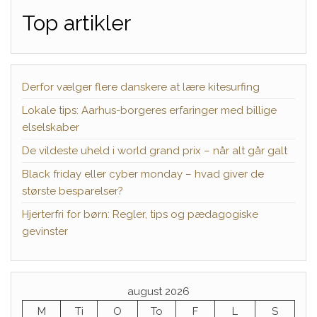
Top artikler
Derfor vælger flere danskere at lære kitesurfing
Lokale tips: Aarhus-borgeres erfaringer med billige
elselskaber
De vildeste uheld i world grand prix – når alt går galt
Black friday eller cyber monday – hvad giver de
største besparelser?
Hjerterfri for børn: Regler, tips og pædagogiske
gevinster
august 2026
M
Ti
O
To
F
L
S