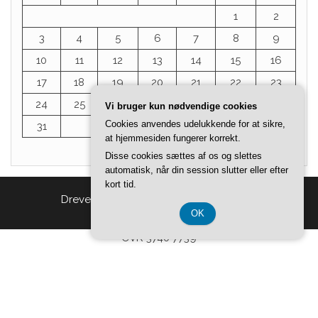
1
2
3
4
5
6
7
8
9
10
11
12
13
14
15
16
17
18
19
20
21
22
23
24
25
26
27
28
29
30
Vi bruger kun nødvendige cookies
Cookies anvendes udelukkende for at sikre,
31
at hjemmesiden fungerer korrekt.
« jul
Disse cookies sættes af os og slettes
automatisk, når din session slutter eller efter
kort tid.
Drevet af
WordPress
|
Tema:
Head Blog
OK
CVR 3740 7739