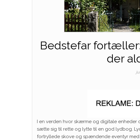
Bedstefar fortælle
der al
ju
I en verden hvor skærme og digitale enheder
sætte sig til rette og lytte til en god lydbog. L
fortryllede skove og spændende eventyr med b