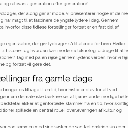
e og relevans, generation efter generation?
ydbøger, der aldrig går af mode. Vi præsenterer nogle af de me
g har magt til at fascinere de yngste lyttere i dag. Gennem
e, hvorfor disse tidløse fortællinger fortsat er en fast del af
e egenskaber, der gør lydbøger så tiltalende for børn. Hvilke
til historier, og hvordan kan moderne teknologi bidrage til at 
tioner? Tag med på en rejse gennem lydens verden, hvor vi fej
 og fortsat vil gøre det.
ællinger fra gamle dage
ringer os tilbage til en tid, hvor historier blev fortalt ved
løb gennem de maleriske beskrivelser af fjerne lande, modige helt
bedstefar elsker at genfortælle, stammer fra en tid, hvor skriftli
tioner spillede en central rolle i overleveringen af kultur og
, hvor han sammen med sine søskende sad tæt omkring sin egen