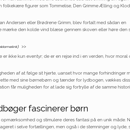
om folkekære figurer som Tommelise, Den Grimme Ælling og Klod
stian Andersen eller Brødrene Grimm, blev fortalt med sådan en
e mærke den kolde vind blæse gennem skoven eller høre den 
>>
 er ikke kun eventyr; de er en rejse ind i en verden, hvor moral
eden af at følge sit hjerte, uanset hvor mange forhindringer 
il rette med sine børnebørn og tænder for lydbogen, vækkes dis
ation får muligheden for at lade sig fortrylle af de samme histori
dbøger fascinerer børn
ns opmærksomhed og stimulere deres fantasi på en unik måde. 
engageret i selve fortællingen, men også i de stemninger og lyde,