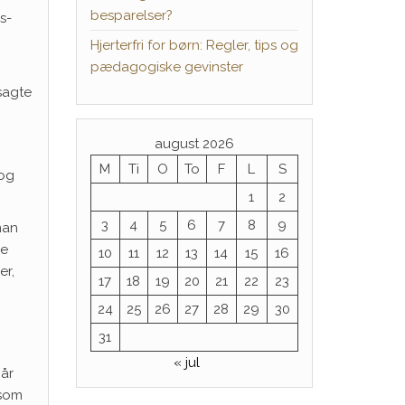
besparelser?
s-
Hjerterfri for børn: Regler, tips og
pædagogiske gevinster
sagte
august 2026
M
Ti
O
To
F
L
S
 og
1
2
3
4
5
6
7
8
9
man
se
10
11
12
13
14
15
16
er,
17
18
19
20
21
22
23
24
25
26
27
28
29
30
31
« jul
Når
 som