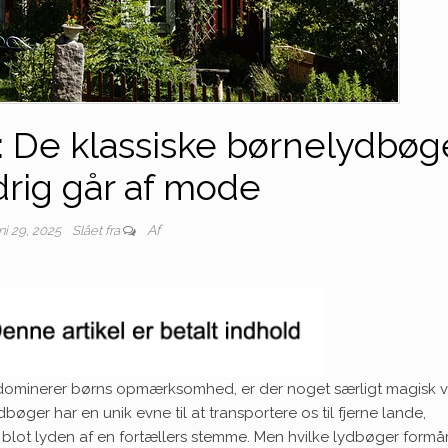
r: De klassiske børnelydbøg
drig går af mode
Af
ni 29, 2025
Slået fra
 dominerer børns opmærksomhed, er der noget særligt magisk v
ydbøger har en unik evne til at transportere os til fjerne lande,
lot lyden af en fortællers stemme. Men hvilke lydbøger formår