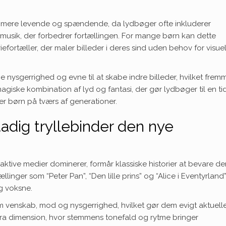
e mere levende og spændende, da lydbøger ofte inkluderer
 musik, der forbedrer fortællingen. For mange børn kan dette
fortæller, der maler billeder i deres sind uden behov for visuel
e nysgerrighed og evne til at skabe indre billeder, hvilket frem
agiske kombination af lyd og fantasi, der gør lydbøger til en ti
er børn på tværs af generationer.
stadig tryllebinder den nye
raktive medier dominerer, formår klassiske historier at bevare de
linger som “Peter Pan”, “Den lille prins” og “Alice i Eventyrland
og voksne.
som venskab, mod og nysgerrighed, hvilket gør dem evigt aktuelle
tra dimension, hvor stemmens tonefald og rytme bringer