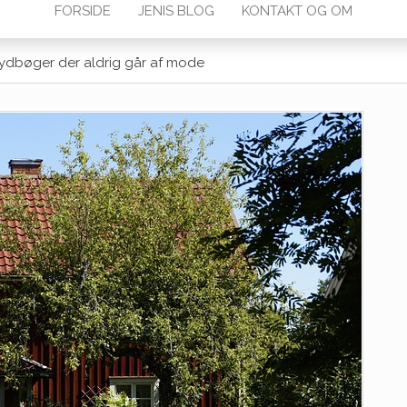
FORSIDE
JENIS BLOG
KONTAKT OG OM
elydbøger der aldrig går af mode