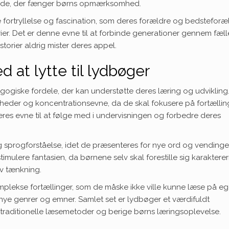
 måde, der fænger børns opmærksomhed.
ortryllelse og fascination, som deres forældre og bedsteforæ
torier. Det er denne evne til at forbinde generationer gennem fæll
istorier aldrig mister deres appel.
 at lytte til lydbøger
gogiske fordele, der kan understøtte deres læring og udvikling.
gheder og koncentrationsevne, da de skal fokusere på fortælli
eres evne til at følge med i undervisningen og forbedre deres
sprogforståelse, idet de præsenteres for nye ord og vendinger
imulere fantasien, da børnene selv skal forestille sig karaktere
iv tænkning.
mplekse fortællinger, som de måske ikke ville kunne læse på e
 nye genrer og emner. Samlet set er lydbøger et værdifuldt
raditionelle læsemetoder og berige børns læringsoplevelse.