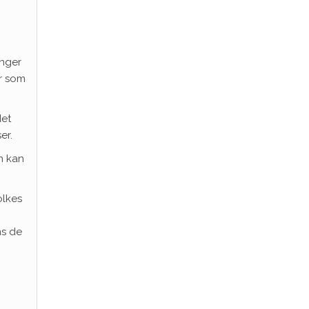
inger
er som
det
er.
n kan
olkes
ns de