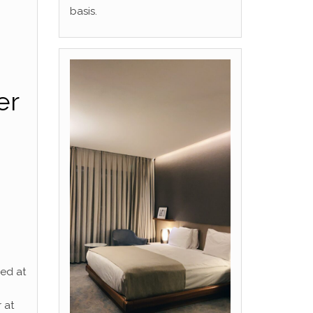
basis.
er
ed at
 at