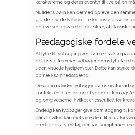
karaktererne og deres eventyr til live på en
Nutidens børn kan dermed opleve den samme f
gjorde, når de lyttede til eller læste disse his
oplevelser og værdier, der sikrer, at klassiske h
Pædagogiske fordele ved
At lytte til lydbøger giver børn en række pæda
det første fremmer lydbøger børns lyttefærdi
uden visuelle hjælpemidler. Dette kan styrke d
opmærksomhedsspænd.
Desuden udvider lydbøger børns ordforråd og 
konteksten af en historie. Lydbøger kan også st
og omgivelserne, hvilket er essentielt for kreat
Endelig kan lydbøger give børn adgang til ko
hånd, hvilket kan motivere dem til at udforske
pædagogisk værktøj, der kan komplementere t