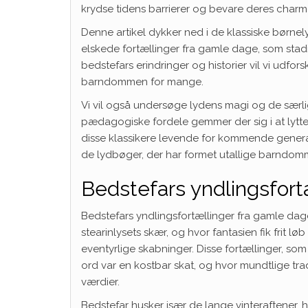
krydse tidens barrierer og bevare deres charm
Denne artikel dykker ned i de klassiske børnel
elskede fortællinger fra gamle dage, som stadi
bedstefars erindringer og historier vil vi udforsk
barndommen for mange.
Vi vil også undersøge lydens magi og de særlig
pædagogiske fordele gemmer der sig i at lytte 
disse klassikere levende for kommende genera
de lydbøger, der har formet utallige barndomme
Bedstefars yndlingsfort
Bedstefars yndlingsfortællinger fra gamle dage b
stearinlysets skær, og hvor fantasien fik frit 
eventyrlige skabninger. Disse fortællinger, som 
ord var en kostbar skat, og hvor mundtlige tradi
værdier.
Bedstefar husker især de lange vinteraftener