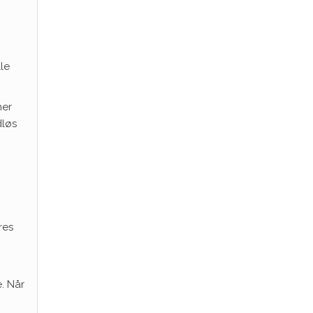
le
mer
dløs
res
”
. Når