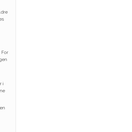
ldre
es
 For
ngen
 i
rne
gen