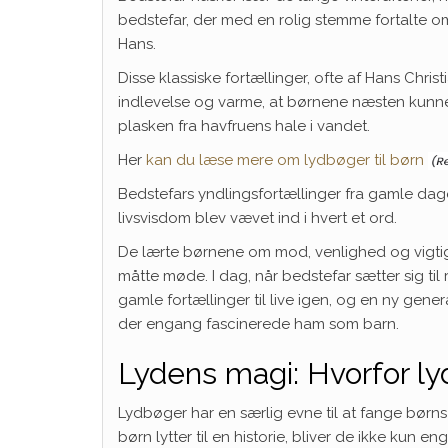
bedstefar, der med en rolig stemme fortalte 
Hans.
Disse klassiske fortællinger, ofte af Hans Chri
indlevelse og varme, at børnene næsten kunn
plasken fra havfruens hale i vandet.
Her
kan du læse mere om lydbøger til børn
Bedstefars yndlingsfortællinger fra gamle dage
livsvisdom blev vævet ind i hvert et ord.
De lærte børnene om mod, venlighed og vigtigh
måtte møde. I dag, når bedstefar sætter sig t
gamle fortællinger til live igen, og en ny gener
der engang fascinerede ham som barn.
Lydens magi: Hvorfor ly
Lydbøger har en særlig evne til at fange bør
børn lytter til en historie, bliver de ikke kun 