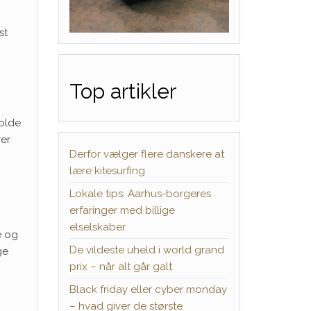
st
Top artikler
holde
rer
Derfor vælger flere danskere at
lære kitesurfing
Lokale tips: Aarhus-borgeres
erfaringer med billige
elselskaber
e og
De vildeste uheld i world grand
ge
prix – når alt går galt
Black friday eller cyber monday
– hvad giver de største