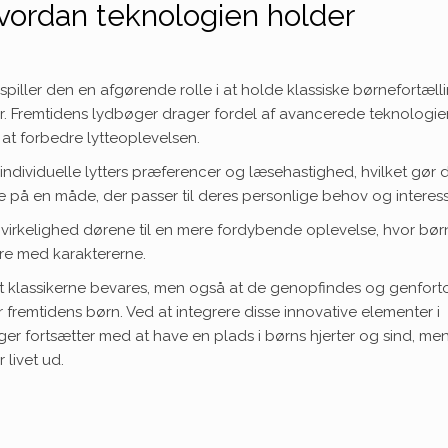
vordan teknologien holder
 spiller den en afgørende rolle i at holde klassiske børnefortæll
er. Fremtidens lydbøger drager fordel af avancerede teknologi
r at forbedre lytteoplevelsen.
individuelle lytters præferencer og læsehastighed, hvilket gør 
e på en måde, der passer til deres personlige behov og interess
virkelighed dørene til en mere fordybende oplevelse, hvor bør
ere med karaktererne.
, at klassikerne bevares, men også at de genopfindes og genfort
r fremtidens børn. Ved at integrere disse innovative elementer i
inger fortsætter med at have en plads i børns hjerter og sind, me
 livet ud.