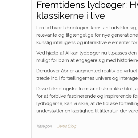
Fremtidens lydbøger: H
klassikerne i live
I en tid hvor teknologien konstant udvikler sig,
relevante og tilgængelige for nye generation
kunstig intelligens og interaktive elementer fo
Ved hjælp af AI kan lydbøger nu tilpasses den 
muligt for børn at engagere sig med historiern
Derudover åbner augmented reality og virtuel 
træde ind i fortællingernes univers og interag
Disse teknologiske fremskridt sikrer ikke blot
for at forblive fascinerende og inspirerende fo
lydbøgerne, kan vi sikre, at de tidløse fortæll
understøtter en kærlighed til litteratur, der varer
Kategori
Jenis Blog