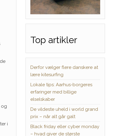
Top artikler
s
nde
Derfor vælger flere danskere at
lære kitesurfing
Lokale tips: Aarhus-borgeres
erfaringer med billige
elselskaber
g og
De vildeste uheld i world grand
prix – når alt går galt
er i
Black friday eller cyber monday
– hvad giver de største