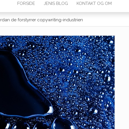
FORSIDE
JENIS BLOG
KONTAKT OG OM
rdan de forstyrrer copywriting-industrien