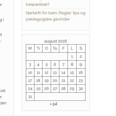
besparelser?
r
Hjerterfri for børn: Regler, tips og
pædagogiske gevinster
g i
et
.
august 2026
M
Ti
O
To
F
L
S
1
2
3
4
5
6
7
8
9
10
11
12
13
14
15
16
17
18
19
20
21
22
23
24
25
26
27
28
29
30
pel
31
r.
nden
« jul