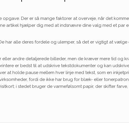
 opgave. Der er så mange faktorer at overveje, når det kommer 
enne artikel hjælper dig med at indsnævre dine valg med et par 
. De har alle deres fordele og ulemper, så det er vigtigt at vælge 
ier eller andre detaljerede billeder, men de kræver mere tid og k
printere er bedst til at udskrive tekstdokumenter og kan udskriv
øver at holde pause mellem hver linje med tekst, som en inkjetpr
irksomheder, fordi de ikke har brug for blæk- eller tonerpatron
sitkort; i stedet bruger de varmefølsomt papir, der skifter farve,