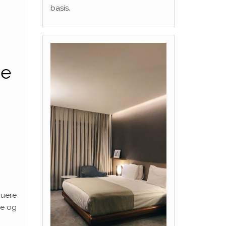
basis.
de
buere
re og