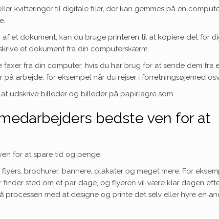
er kvitteringer til digitale filer, der kan gemmes på en compute
e.
r af et dokument, kan du bruge printeren til at kopiere det for di
 udskrive et dokument fra din computerskærm.
e faxer fra din computer, hvis du har brug for at sende dem fra 
 på arbejde, for eksempel når du rejser i forretningsøjemed osv
l at udskrive billeder og billeder på papirlagre som
gmedarbejders bedste ven for at
en for at spare tid og penge.
ve flyers, brochurer, bannere, plakater og meget mere. For eksem
r finder sted om et par dage, og flyeren vil være klar dagen efte
gå processen med at designe og printe det selv eller hyre en a