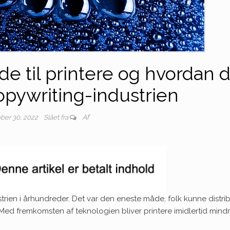
e til printere og hvordan 
copywriting-industrien
Af
ber 30, 2022
Slået fra
strien i århundreder. Det var den eneste måde, folk kunne distri
m. Med fremkomsten af teknologien bliver printere imidlertid mind