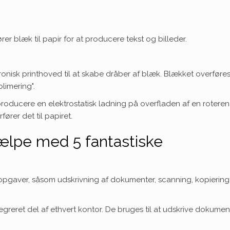
rer blæk til papir for at producere tekst og billeder.
tronisk printhoved til at skabe dråber af blæk. Blækket overføre
limering".
t producere en elektrostatisk ladning på overfladen af en rotere
ører det til papiret.
jælpe med 5 fantastiske
 opgaver, såsom udskrivning af dokumenter, scanning, kopierin
egreret del af ethvert kontor. De bruges til at udskrive dokument