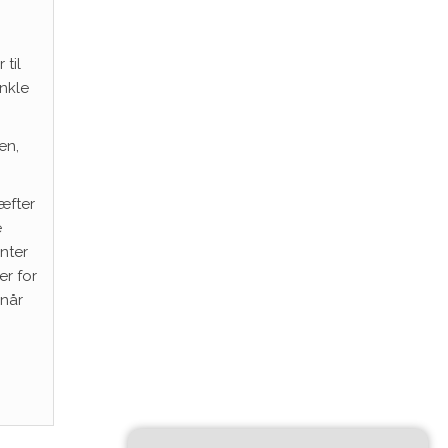
til
enkle
en,
ræfter
e
inter
er for
 når