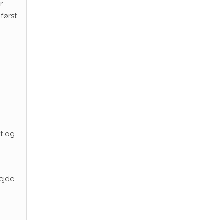
r
først.
et og
bejde