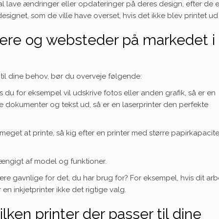
l lave ændringer eller opdateringer på deres design, efter de e
signet, som de ville have overset, hvis det ikke blev printet ud 
tere og websteder på markedet i
t til dine behov, bør du overveje følgende:
s du for eksempel vil udskrive fotos eller anden grafik, så er en
nte dokumenter og tekst ud, så er en laserprinter den perfekte
meget at printe, så kig efter en printer med større papirkapacit
hængigt af model og funktioner.
være gavnlige for det, du har brug for? For eksempel, hvis dit ar
r en inkjetprinter ikke det rigtige valg.
en printer der passer til dine