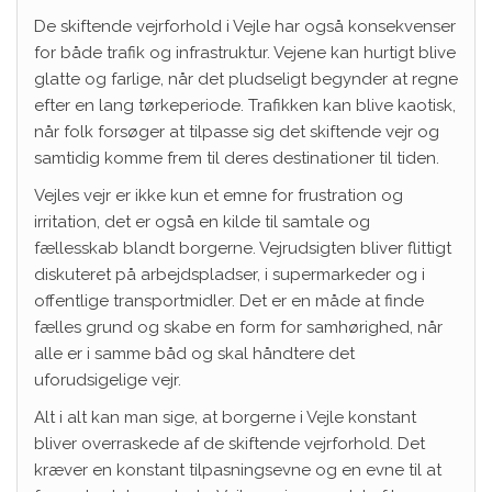
De skiftende vejrforhold i Vejle har også konsekvenser
for både trafik og infrastruktur. Vejene kan hurtigt blive
glatte og farlige, når det pludseligt begynder at regne
efter en lang tørkeperiode. Trafikken kan blive kaotisk,
når folk forsøger at tilpasse sig det skiftende vejr og
samtidig komme frem til deres destinationer til tiden.
Vejles vejr er ikke kun et emne for frustration og
irritation, det er også en kilde til samtale og
fællesskab blandt borgerne. Vejrudsigten bliver flittigt
diskuteret på arbejdspladser, i supermarkeder og i
offentlige transportmidler. Det er en måde at finde
fælles grund og skabe en form for samhørighed, når
alle er i samme båd og skal håndtere det
uforudsigelige vejr.
Alt i alt kan man sige, at borgerne i Vejle konstant
bliver overraskede af de skiftende vejrforhold. Det
kræver en konstant tilpasningsevne og en evne til at