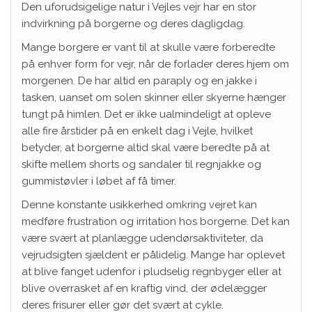
Den uforudsigelige natur i Vejles vejr har en stor
indvirkning på borgerne og deres dagligdag.
Mange borgere er vant til at skulle være forberedte
på enhver form for vejr, når de forlader deres hjem om
morgenen. De har altid en paraply og en jakke i
tasken, uanset om solen skinner eller skyerne hænger
tungt på himlen. Det er ikke ualmindeligt at opleve
alle fire årstider på en enkelt dag i Vejle, hvilket
betyder, at borgerne altid skal være beredte på at
skifte mellem shorts og sandaler til regnjakke og
gummistøvler i løbet af få timer.
Denne konstante usikkerhed omkring vejret kan
medføre frustration og irritation hos borgerne. Det kan
være svært at planlægge udendørsaktiviteter, da
vejrudsigten sjældent er pålidelig. Mange har oplevet
at blive fanget udenfor i pludselig regnbyger eller at
blive overrasket af en kraftig vind, der ødelægger
deres frisurer eller gør det svært at cykle.