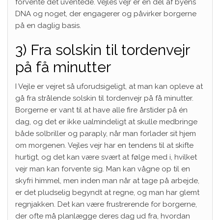
forvente det uventede. Vejles vejr er en del af byens
DNA og noget, der engagerer og påvirker borgerne
på en daglig basis.
3) Fra solskin til tordenvejr
på få minutter
I Vejle er vejret så uforudsigeligt, at man kan opleve at
gå fra strålende solskin til tordenvejr på få minutter.
Borgerne er vant til at have alle fire årstider på én
dag, og det er ikke ualmindeligt at skulle medbringe
både solbriller og paraply, når man forlader sit hjem
om morgenen. Vejles vejr har en tendens til at skifte
hurtigt, og det kan være svært at følge med i, hvilket
vejr man kan forvente sig. Man kan vågne op til en
skyfri himmel, men inden man når at tage på arbejde,
er det pludselig begyndt at regne, og man har glemt
regnjakken. Det kan være frustrerende for borgerne,
der ofte må planlægge deres dag ud fra, hvordan