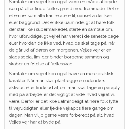
Samtaler om vejret kan også være en måde at bryde
isen på eller finde fælles grund med fremmede. Det er
et emne, som alle kan relatere til, uanset alder, køn
eller baggrund. Det er ikke ualmindeligt at høre folk,
der står i kø i supermarkedet, starte en samtale om,
hvor uforudsigeligt vejret har været i de seneste dage,
eller hvordan de ikke ved, hvad de skal tage på, når
de går ud af døren om morgenen. Vejles vejr er en
slags social lim, der binder borgerne sammen og
skaber en følelse af fællesskab.
Samtaler om vejret kan også have en mere praktisk
karakter. Når man skal planlægge en udendørs
aktivitet eller finde ud af, om man skal tage en paraply
med på arbejde, er det vigtigt at vide, hvad vejret vil
være. Derfor er det ikke ualmindeligt at høre folk lytte
til vejrudsigten eller tjekke vejrapps flere gange om
dagen. Man vil jo gerne være forberedt på alt, hvad
Vejles vejr har at byde på.