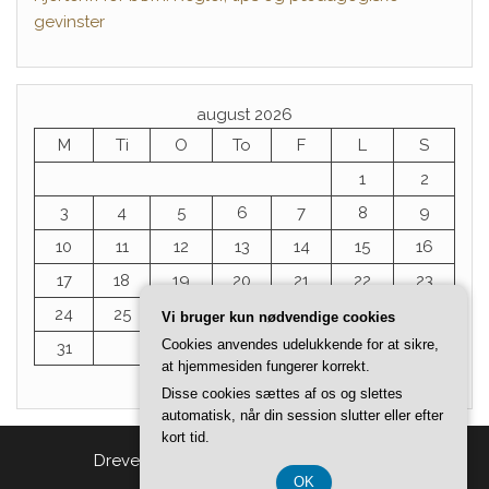
gevinster
august 2026
M
Ti
O
To
F
L
S
1
2
3
4
5
6
7
8
9
10
11
12
13
14
15
16
17
18
19
20
21
22
23
24
25
26
27
28
29
30
Vi bruger kun nødvendige cookies
Cookies anvendes udelukkende for at sikre,
31
at hjemmesiden fungerer korrekt.
« jul
Disse cookies sættes af os og slettes
automatisk, når din session slutter eller efter
kort tid.
Drevet af
WordPress
|
Tema:
Head Blog
OK