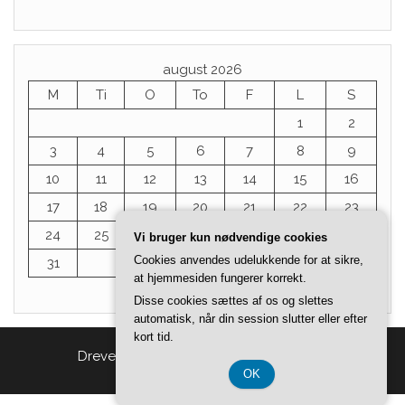
august 2026
M
Ti
O
To
F
L
S
1
2
3
4
5
6
7
8
9
10
11
12
13
14
15
16
17
18
19
20
21
22
23
24
25
26
27
28
29
30
Vi bruger kun nødvendige cookies
Cookies anvendes udelukkende for at sikre,
31
at hjemmesiden fungerer korrekt.
« jul
Disse cookies sættes af os og slettes
automatisk, når din session slutter eller efter
kort tid.
Drevet af
WordPress
|
Tema:
Head Blog
OK