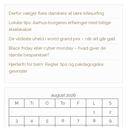
Derfor vælger flere danskere at lære kitesurfing
Lokale tips: Aarhus-borgeres erfaringer med billige
elselskaber
De vildeste uheld i world grand prix – når alt går galt
Black friday eller cyber monday – hvad giver de
største besparelser?
Hjerterfri for børn: Regler, tips og pædagogiske
gevinster
august 2026
M
Ti
O
To
F
L
S
1
2
3
4
5
6
7
8
9