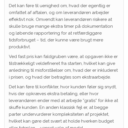
Det kan føre til uenighed om, hvad der egentlig er
omfattet af aftalen, og om leverandøren arbejder
effektivt nok. Omvendt kan leverandøren risikere at
skulle bruge mange ekstra timer på dokumentation
og løbende rapportering for at retfærdiggøre
tidsforbruget – tid, der kunne være brugt mere
produktivt.
Ved fast pris kan faldgruben være, at opgaven ikke er
tilstrækkeligt veldefineret fra starten, hvilket kan give
anledning til misforståelser om, hvad der er inkluderet
i prisen, og hvad der betragtes som ekstraarbejde.
Det kan føre til konflikter, hvor kunden føler sig snydt,
hvis der opkræves ekstra betaling, eller hvor
leverandøren ender med at arbejde ”gratis” for ikke at
skuffe kunden. En anden klassisk fejl er, at begge
parter undervurderer kompleksiteten af projektet,
hvilket kan gøre det svært at holde hverken budget
eller tidsplan – uanset valg af model.