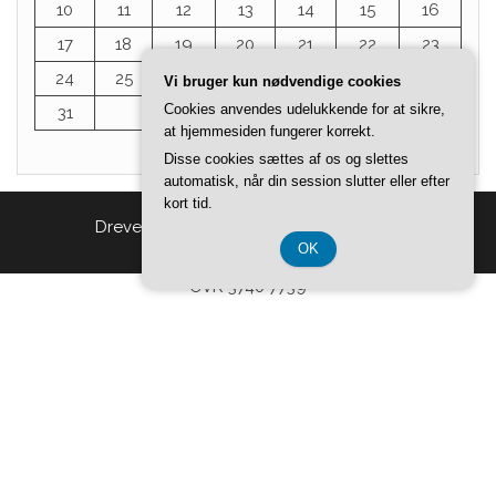
10
11
12
13
14
15
16
17
18
19
20
21
22
23
24
25
26
27
28
29
30
Vi bruger kun nødvendige cookies
Cookies anvendes udelukkende for at sikre,
31
at hjemmesiden fungerer korrekt.
« jul
Disse cookies sættes af os og slettes
automatisk, når din session slutter eller efter
kort tid.
Drevet af
WordPress
|
Tema:
Head Blog
OK
CVR 3740 7739